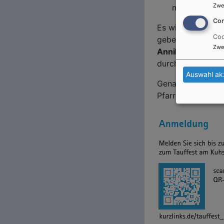
Zwe
mit!
Con
Es wird mehrere 
Coo
geben. Die Taufe
Zwe
Annika Henke
ode
durchgeführt wer
Auswahl ak
Genauere Infos gi
Pfarrerin Annika