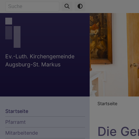
Direkt
Suche
zum
Inhalt
Ev.-Luth. Kirchengemeinde
Augsburg-St. Markus
Breadcr
Startseite
Startseite
Pfarramt
Die Ge
Mitarbeitende