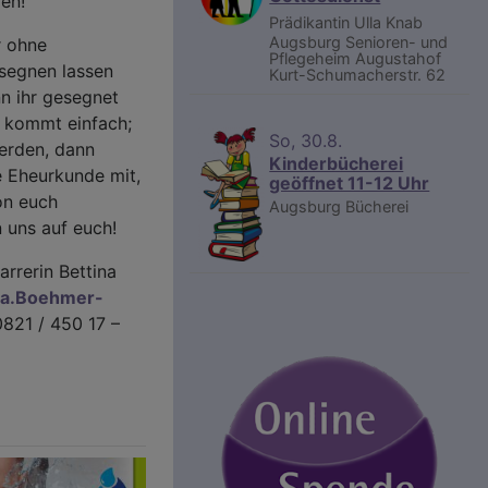
en!
Prädikantin Ulla Knab
Augsburg
Senioren- und
r ohne
Pflegeheim Augustahof
segnen lassen
Kurt-Schumacherstr. 62
nn ihr gesegnet
n kommt einfach;
So, 30.8.
werden, dann
Kinderbücherei
e Eheurkunde mit,
geöffnet 11-12 Uhr
on euch
Augsburg
Bücherei
n uns auf euch!
rrerin Bettina
na.Boehmer-
0821 / 450 17 –