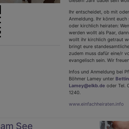
diesem Jahr dabei sein woll
Ihr entscheidet, ob mit ode
Anmeldung. Ihr könnt euch 
oder kirchlich heiraten: We
werden wollt als Paar, dan
wollt ihr kirchlich getraut 
bringt eure standesamtlich
zudem muss dafür eine/r v
evangelisch sein. Wir freue
Infos und Anmeldung bei Pfa
Böhmer Lamey unter
Betti
Lamey@​elkb.de
oder Tel. 
1240.
www.einfachheiraten.info
 am See