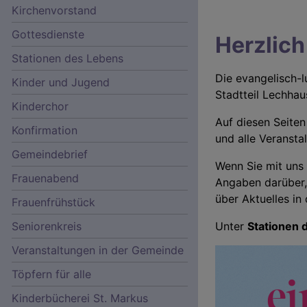
Kirchenvorstand
Gottesdienste
Herzlic
Stationen des Lebens
Die evangelisch-
Kinder und Jugend
Stadtteil Lechhau
Kinderchor
Auf diesen Seiten
Konfirmation
und alle Veransta
Gemeindebrief
Wenn Sie mit uns 
Frauenabend
Angaben darüber, 
über Aktuelles i
Frauenfrühstück
Seniorenkreis
Unter
Stationen 
Veranstaltungen in der Gemeinde
Hauptnavigation
Töpfern für alle
Kinderbücherei St. Markus