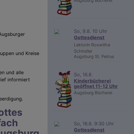
Augsburg
Bücherei
So, 9.8. 10 Uhr
 Augsburger
Gottesdienst
Lektorin Roswitha
Schindler
ruppen und Kreise
Augsburg
St. Petrus
en und alle
So, 16.8.
ef informiert
Kinderbücherei
geöffnet 11-12 Uhr
Augsburg
Bücherei
eerdigung.
ottes
fach
So, 16.8. 9:30 Uhr
Gottesdienst
 Augsburg