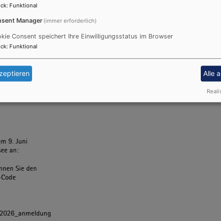
ck
:
Funktional
sent Manager
(immer erforderlich)
Taufstationen im Wasser und am Ufer
kie Consent speichert Ihre Einwilligungsstatus im Browser
 kann je nach Wunsch von
Pfarrerin
ck
:
Funktional
r einer anderen Pfarrperson
den.
zeptieren
Alle 
bt es im Pfarrbüro St. Markus, bei
Reali
 Henke oder im Dekanat Augsburg.