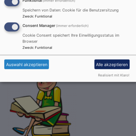
Funktional
(immer erforderlich)
Augsburg
Bücherei
Speichern von Daten: Cookie für die Benutzersitzung
Zweck
:
Funktional
Consent Manager
(immer erforderlich)
So, 16.8. 9:30 Uhr
Gottesdienst
Cookie Consent speichert Ihre Einwilligungsstatus im
Browser
Prädikantin B. Heß-Buchmann
Augsburg
St. Lukas
Zweck
:
Funktional
Auswahl akzeptieren
Alle akzeptieren
Realisiert mit Klaro!