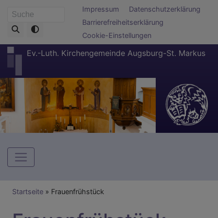
Direkt
Fußbereichsmenü
Impressum
Datenschutzerklärung
Suche
zum
Barrierefreiheitserklärung
Inhalt
Cookie-Einstellungen
Ev.-Luth. Kirchengemeinde Augsburg-St. Markus
Hauptnavigation
Breadcrumb
Startseite
Frauenfrühstück