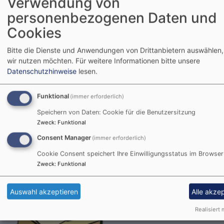
Verwendung von
personenbezogenen Daten und
So, 16.8.
Cookies
Kinderbücherei geöffnet 11-12 Uhr
Augsburg
Bücherei
Bitte die Dienste und Anwendungen von Drittanbietern auswählen,
wir nutzen möchten.
Für weitere Informationen bitte unsere
Datenschutzhinweise
lesen.
So, 16.8. 9:30 Uhr
Funktional
(immer erforderlich)
Gottesdienst
Prädikantin B. Heß-Buchmann
Speichern von Daten: Cookie für die Benutzersitzung
Augsburg
St. Lukas
Zweck
:
Funktional
Consent Manager
(immer erforderlich)
Cookie Consent speichert Ihre Einwilligungsstatus im Browser
Zweck
:
Funktional
Auswahl akzeptieren
Alle akze
Realisiert 