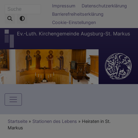
Direkt
Fußbereichsmenü
Impressum
Datenschutzerklärung
Suche
zum
Barrierefreiheitserklärung
Inhalt
Cookie-Einstellungen
Ev.-Luth. Kirchengemeinde Augsburg-St. Markus
Hauptnavigation
Breadcrumb
Startseite
Stationen des Lebens
Heiraten in St.
Markus