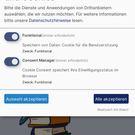
So, 16.8. 9:30 Uhr
Bitte die Dienste und Anwendungen von Drittanbietern
Gottesdienst
auswählen, die wir nutzen möchten.
Für weitere Informationen
bitte unsere
Datenschutzhinweise
lesen.
Prädikantin B. Heß-Buchmann
Augsburg
St. Lukas
Funktional
(immer erforderlich)
Speichern von Daten: Cookie für die Benutzersitzung
Zweck
:
Funktional
Consent Manager
(immer erforderlich)
Cookie Consent speichert Ihre Einwilligungsstatus im
Browser
Zweck
:
Funktional
Auswahl akzeptieren
Alle akzeptieren
Realisiert mit Klaro!